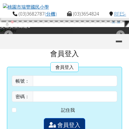
桃園市瑞豐國民小學
跳至主內容區
(03)3682787
(分機)
(03)3654824
RFES-
MAP
交通安全廊道1
導覽列
主內容區域
頁尾區域
會員登入
會員登入
帳號：
密碼：
記住我
會員登入