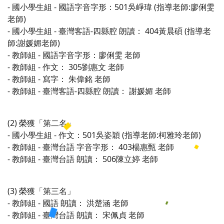
-
-
501
(
:
國小學生組
國語字音字形：
吳崢瑋
指導老師
廖俐雯
)
老師
-
-
-
404
(
國小學生組
臺灣客語
四縣腔
朗讀：
黃晨碩
指導老
:
)
師
謝媛媚老師
-
-
教師組
國語字音字形：廖俐雯
老師
-
-
305
教師組
作文：
劉惠文
老師
-
-
教師組
寫字：
朱偉銘
老師
-
-
-
教師組
臺灣客語
四縣腔
朗讀：
謝媛媚
老師
(2)
榮獲「第二名」
-
-
501
(
:
)
國小學生組
作文：
吳姿穎
指導老師
柯雅玲老師
-
-
403
教師組
臺灣台語
字音字形：
楊惠甄
老師
-
-
506
教師組
臺灣台語
朗讀：
陳立婷
老師
(3)
榮獲「第三名」
-
-
教師組
國語
朗讀：
洪楚涵
老師
-
-
教師組
臺灣台語
朗讀：
宋佩貞
老師