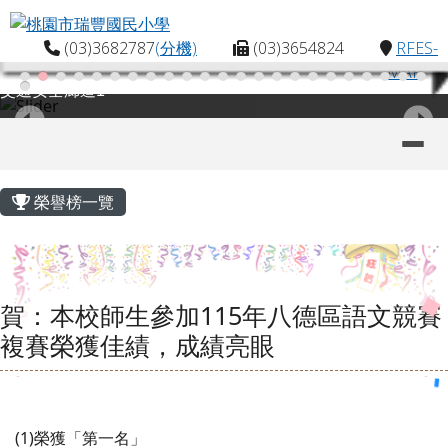
桃園市瑞豐國民小學
跳至主內容區
(03)3682787
(分機)
(03)3654824
RFES-
MAP
交通安全廊道1
導覽列
主內容區域
頁尾區域
榮譽榜一覽
賀：本校師生參加115年八德區語文競賽
複賽榮獲佳績，成績亮眼
(1)
榮獲「第一名」