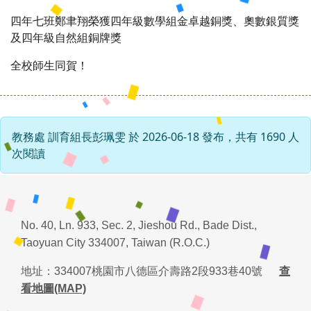
四年七班鄭聿翔榮獲四年級數學組金卓越銅獎、奧數銀質獎
及四年級自然組銅牌獎
全校師生同賀！
教務處 訓育組長彭珮雯 於 2026-06-18 發布，共有 1690 人
次閱讀
No. 40, Ln. 933, Sec. 2, Jieshou Rd., Bade Dist.,
Taoyuan City 334007, Taiwan (R.O.C.)
地址：
334007
桃園市八德區介壽路
2
段
933
巷
40
號
查
看地圖(MAP)