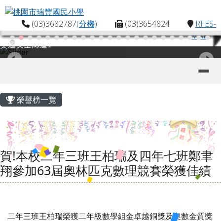
桃園市瑞豐國民小學
跳至主內容區
(03)3682787
(分機)
(03)3654824
RFES-
MAP
交通安全廊道1
導覽列
主內容區域
頁尾區域
榮譽榜一覽
賀!本校二年三班王柏瑞及四年七班鄭聿
翔參加63屆奧林匹克數理競賽榮獲佳績
二年三班王柏瑞榮獲二年級數學組金卓越銅獎及奧數金質獎