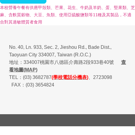
本校營養午餐有供應甲殼類、芒果、花生、牛奶及羊奶、蛋、堅果類、芝
麻、含麩質穀物、大豆、魚類、使用亞硫酸鹽類等11種及其製品，不適
合對其過敏體質者食用
No. 40, Ln. 933, Sec. 2, Jieshou Rd., Bade Dist.,
Taoyuan City 334007, Taiwan (R.O.C.)
地址：
334007
桃園市八德區介壽路
2
段
933
巷
40
號
查
看地圖(MAP)
TEL
：
(03) 3682787
(學校電話分機表)
、
2723098
FAX
：
(03) 3654824