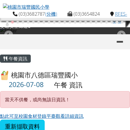
桃園市瑞豐國民小學
跳至主內容區
(03)3682787
(分機)
(03)3654824
RFES-
MAP
交通安全廊道1
導覽列
主內容區域
頁尾區域
午餐資訊
桃園市八德區瑞豐國小
午餐 資訊
當天不供餐，或尚無該日資訊！
點此可至校園食材登錄平臺觀看詳細資訊
重新擷取資料