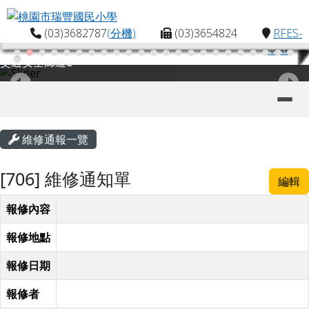
桃園市瑞豐國民小學
跳至主內容區
(03)3682787
(分機)
(03)3654824
RFES-
MAP
交通安全廊道1
導覽列
主內容區域
頁尾區域
維修通報一覽
[706] 維修通知單
編輯
報修內容
報修地點
報修日期
報修者