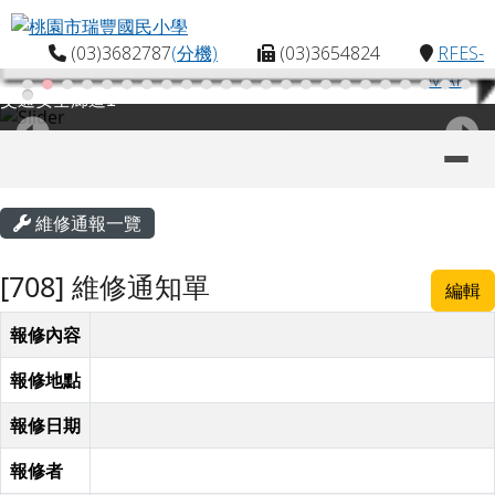
桃園市瑞豐國民小學
跳至主內容區
(03)3682787
(分機)
(03)3654824
RFES-
MAP
交通安全廊道1
導覽列
主內容區域
頁尾區域
維修通報一覽
[708] 維修通知單
編輯
報修內容
報修地點
報修日期
報修者