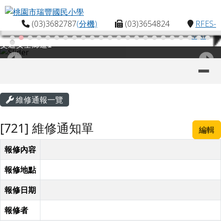
桃園市瑞豐國民小學
跳至主內容區
(03)3682787
(分機)
(03)3654824
RFES-
MAP
交通安全廊道1
導覽列
主內容區域
頁尾區域
維修通報一覽
[721] 維修通知單
編輯
報修內容
報修地點
報修日期
報修者