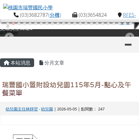
桃園市瑞豐國民小學
跳至主內容區
(03)3682787
(分機)
(03)3654824
RFES-
MAP
交通安全廊道1
導覽列
主內容區域
頁尾區域
本站消息
分月文章
瑞豐國小暨附設幼兒園115年5月-點心及午
餐菜單
幼兒園主任林靜翌
-
幼兒園
| 2026-05-05 | 點閱數： 247