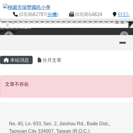
桃園市瑞豐國民小學
跳至主內容區
(03)3682787
(分機)
(03)3654824
RFES-
MAP
交通安全廊道1
導覽列
主內容區域
頁尾區域
本站消息
分月文章
文章不存在
文章不存在
No. 40, Ln. 933, Sec. 2, Jieshou Rd., Bade Dist.,
Taoyuan City 334007, Taiwan (R.O.C.)