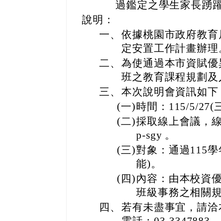
過鑑定之學生家長踴
說明：
一、
依據桃園市政府教育
定安置工作計畫辦理
二、
為使通過本市資賦優
班之教育課程規劃及
三、
本次說明會資訊如下
(一)
時間：115/5/27(三
(二)
採取線上會議，線上會議
p-sgy 。
(三)
對象：通過115
能)。
(四)
內容：由本校資
班級事務之相關
四、
若有未盡事宜，請洽
電話：03-3347883