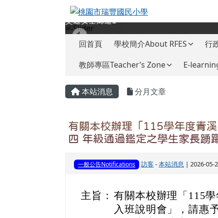
桃園市瑞豐國民小學
跳至主內容區
交通安全廊道1
導覽列
回首頁
學校簡介About RFES
行政
教師專區Teacher’s Zone
E-learnin
頁尾區域
主內容區域
本站消息
分月文章
有關本校辦理「115學年度青
四 年級通過鑑定之學生家長踴
訪客
-
本站消息
| 2026-05
一般公告Notifications
主旨：
有關本校辦理「115
入班說明會」，請惠予