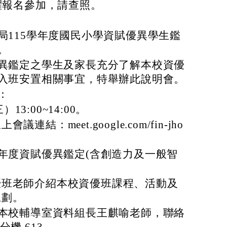
躍報名參加，請查照。
局115學年度國民小學資賦優異學生鑑
。
異鑑定之學生及家長充分了解本校資優
入班安置相關事宜，特舉辦此說明會。
：
）13:00~14:00。
連結：meet.google.com/fin-jho
學年度資賦優異鑑定(含創造力及一般智
優班老師介紹本校資優班課程、活動及
規劃。
本校輔導室資料組長王麒喻老師，聯絡
，分機 613。