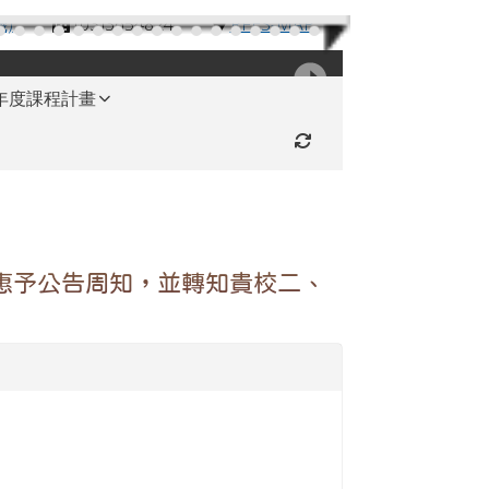
機)
(03)3654824
RFES-MAP
學年度課程計畫
重新取得佈景設定
惠予公告周知，並轉知貴校二、