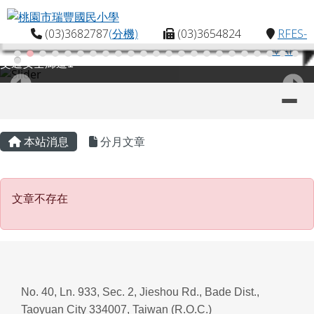
桃園市瑞豐國民小學
跳至主內容區
(03)3682787
(分機)
(03)3654824
RFES-
MAP
交通安全廊道1
導覽列
主內容區域
頁尾區域
本站消息
分月文章
文章不存在
文章不存在
No. 40, Ln. 933, Sec. 2, Jieshou Rd., Bade Dist.,
Taoyuan City 334007, Taiwan (R.O.C.)