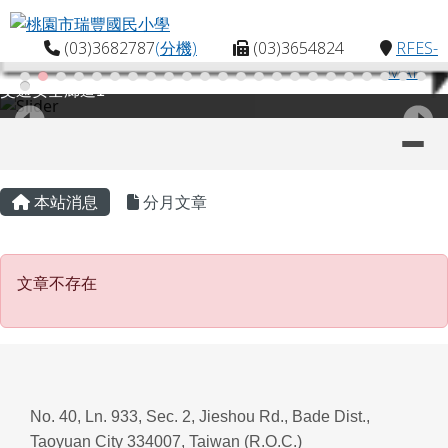
桃園市瑞豐國民小學
跳至主內容區
(03)3682787
(分機)
(03)3654824
RFES-
MAP
交通安全廊道1
導覽列
主內容區域
頁尾區域
本站消息
分月文章
文章不存在
文章不存在
No. 40, Ln. 933, Sec. 2, Jieshou Rd., Bade Dist.,
Taoyuan City 334007, Taiwan (R.O.C.)