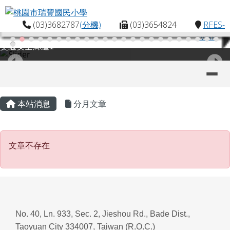
桃園市瑞豐國民小學
跳至主內容區
(03)3682787
(分機)
(03)3654824
RFES-
MAP
交通安全廊道1
導覽列
主內容區域
頁尾區域
本站消息
分月文章
文章不存在
文章不存在
No. 40, Ln. 933, Sec. 2, Jieshou Rd., Bade Dist.,
Taoyuan City 334007, Taiwan (R.O.C.)