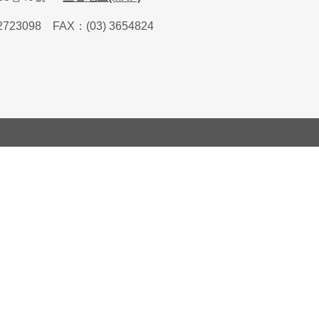
2723098
FAX
：
(03) 3654824