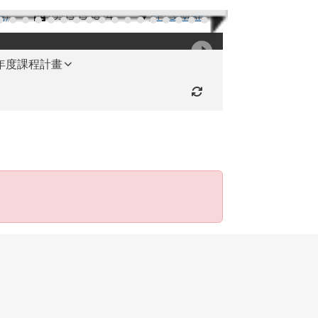
機)
(03)3654824
RFES-MAP
學年度課程計畫
重新取得佈景設定