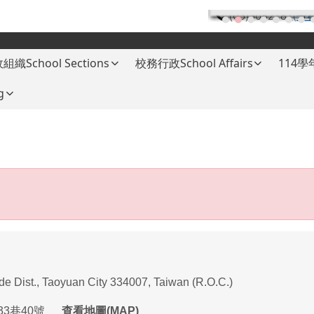
(03)3682787
(分
組織School Sections
校務行政School Affairs
114
g
ade Dist., Taoyuan City 334007, Taiwan (R.O.C.)
33
巷
40
號
查看地圖(MAP)