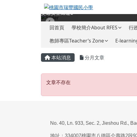
桃園市瑞豐國民小學
跳至主內容區
交通安全廊道1
導覽列
回首頁
學校簡介About RFES
行政
教師專區Teacher’s Zone
E-learnin
頁尾區域
主內容區域
本站消息
分月文章
文章不存在
文章不存在
No. 40, Ln. 933, Sec. 2, Jieshou Rd., B
地址：
334007
桃園市八德區介壽路
2
段
9