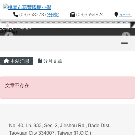
桃園市瑞豐國民小學
跳至主內容區
(03)3682787
(分機)
(03)3654824
RFES-
MAP
交通安全廊道1
導覽列
主內容區域
頁尾區域
本站消息
分月文章
文章不存在
文章不存在
No. 40, Ln. 933, Sec. 2, Jieshou Rd., Bade Dist.,
Taoyuan City 334007, Taiwan (R.O.C.)