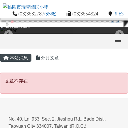
桃園市瑞豐國民小學
跳至主內容區
(03)3682787
(分機)
(03)3654824
RFES-
MAP
交通安全廊道1
導覽列
主內容區域
頁尾區域
本站消息
分月文章
文章不存在
文章不存在
No. 40, Ln. 933, Sec. 2, Jieshou Rd., Bade Dist.,
Taoyuan City 334007, Taiwan (R.O.C.)