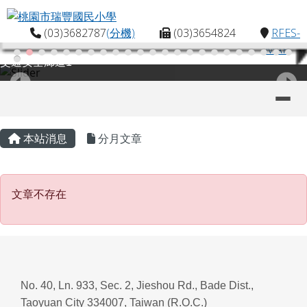
桃園市瑞豐國民小學
跳至主內容區
(03)3682787
(分機)
(03)3654824
RFES-
MAP
交通安全廊道1
導覽列
主內容區域
頁尾區域
本站消息
分月文章
文章不存在
文章不存在
No. 40, Ln. 933, Sec. 2, Jieshou Rd., Bade Dist.,
Taoyuan City 334007, Taiwan (R.O.C.)