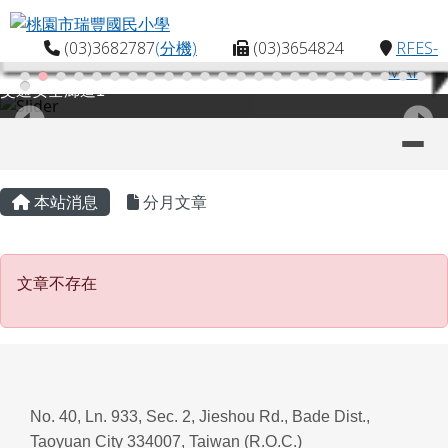
桃園市瑞豐國民小學
跳至主內容區
(03)3682787
(分機)
(03)3654824
RFES-
MAP
交通安全廊道1
導覽列
主內容區域
頁尾區域
本站消息
分月文章
文章不存在
文章不存在
No. 40, Ln. 933, Sec. 2, Jieshou Rd., Bade Dist.,
Taoyuan City 334007, Taiwan (R.O.C.)