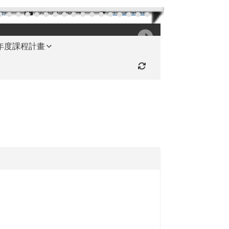
機)
(03)3654824
RFES-MAP
學年度課程計畫
重新取得佈景設定