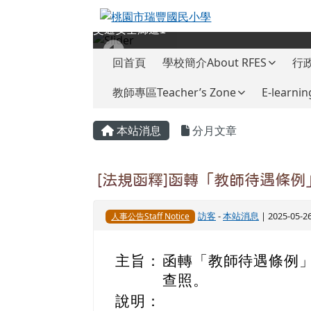
桃園市瑞豐國民小學
跳至主內容區
交通安全廊道1
導覽列
回首頁
學校簡介About RFES
行政
教師專區Teacher’s Zone
E-learnin
頁尾區域
主內容區域
本站消息
分月文章
[法規函釋]函轉「教師待遇條例
訪客
-
本站消息
| 2025-05-
人事公告Staff Notice
主旨：
函轉「教師待遇條例」
查照。
說明：