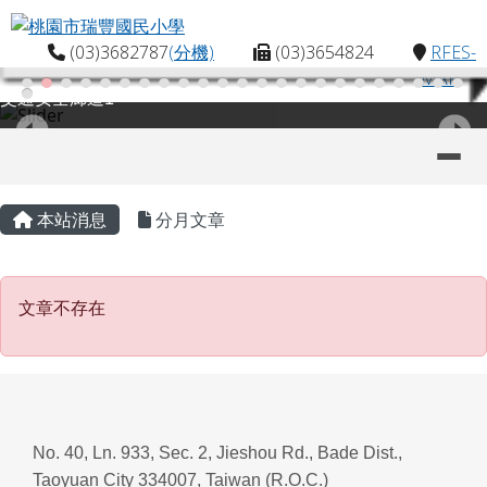
桃園市瑞豐國民小學
跳至主內容區
(03)3682787
(分機)
(03)3654824
RFES-
MAP
交通安全廊道1
導覽列
主內容區域
頁尾區域
本站消息
分月文章
文章不存在
文章不存在
No. 40, Ln. 933, Sec. 2, Jieshou Rd., Bade Dist.,
Taoyuan City 334007, Taiwan (R.O.C.)