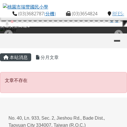
桃園市瑞豐國民小學
跳至主內容區
(03)3682787
(分機)
(03)3654824
RFES-
MAP
交通安全廊道1
導覽列
主內容區域
頁尾區域
本站消息
分月文章
文章不存在
文章不存在
No. 40, Ln. 933, Sec. 2, Jieshou Rd., Bade Dist.,
Taoyuan City 334007, Taiwan (R.O.C.)