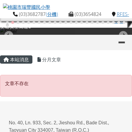
桃園市瑞豐國民小學
跳至主內容區
(03)3682787
(分機)
(03)3654824
RFES-
MAP
交通安全廊道1
導覽列
主內容區域
頁尾區域
本站消息
分月文章
文章不存在
文章不存在
No. 40, Ln. 933, Sec. 2, Jieshou Rd., Bade Dist.,
Taoyuan City 334007, Taiwan (R.O.C.)