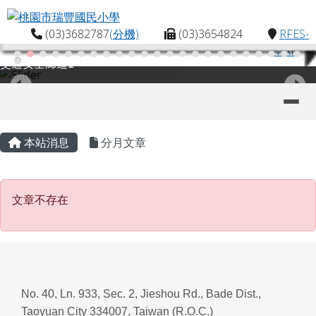
桃園市瑞豐國民小學
跳至主內容區
(03)3682787
(分機)
(03)3654824
RFES-
MAP
交通安全廊道1
導覽列
主內容區域
頁尾區域
本站消息
分月文章
文章不存在
文章不存在
No. 40, Ln. 933, Sec. 2, Jieshou Rd., Bade Dist.,
Taoyuan City 334007, Taiwan (R.O.C.)