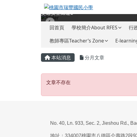
桃園市瑞豐國民小學
跳至主內容區
交通安全廊道1
導覽列
回首頁
學校簡介About RFES
行政
教師專區Teacher’s Zone
E-learnin
頁尾區域
主內容區域
本站消息
分月文章
文章不存在
文章不存在
No. 40, Ln. 933, Sec. 2, Jieshou Rd., B
地址：
334007
桃園市八德區介壽路
2
段
9