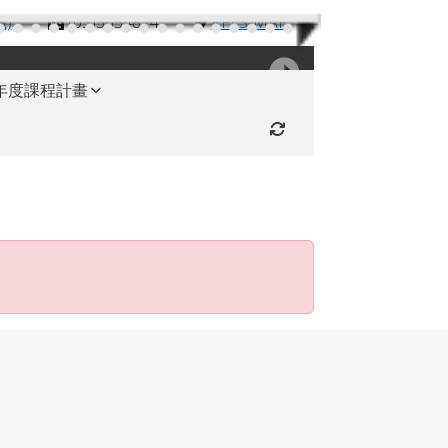
機)
(03)3654824
RFES-MAP
學年度課程計畫
重新取得佈景設定