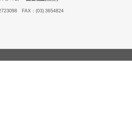
2723098
FAX
：
(03) 3654824