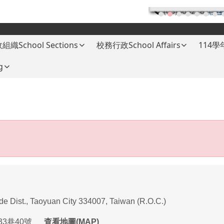
(03)3682787
(分
組織School Sections
校務行政School Affairs
114
g
ade Dist., Taoyuan City 334007, Taiwan (R.O.C.)
33
巷
40
號
查看地圖(MAP)