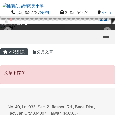
桃園市瑞豐國民小學
跳至主內容區
(03)3682787
(分機)
(03)3654824
RFES-
MAP
交通安全廊道1
導覽列
主內容區域
頁尾區域
本站消息
分月文章
文章不存在
文章不存在
No. 40, Ln. 933, Sec. 2, Jieshou Rd., Bade Dist.,
Taoyuan City 334007, Taiwan (R.O.C.)