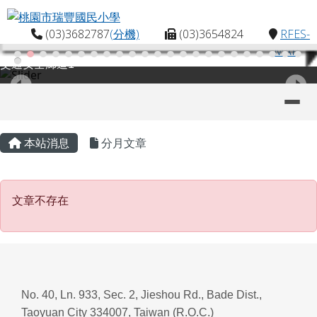
桃園市瑞豐國民小學
跳至主內容區
(03)3682787
(分機)
(03)3654824
RFES-
MAP
交通安全廊道1
導覽列
主內容區域
頁尾區域
本站消息
分月文章
文章不存在
文章不存在
No. 40, Ln. 933, Sec. 2, Jieshou Rd., Bade Dist.,
Taoyuan City 334007, Taiwan (R.O.C.)