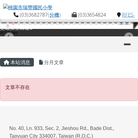
桃園市瑞豐國民小學
跳至主內容區
(03)3682787
(分機)
(03)3654824
RFES-
MAP
交通安全廊道1
導覽列
主內容區域
頁尾區域
本站消息
分月文章
文章不存在
文章不存在
No. 40, Ln. 933, Sec. 2, Jieshou Rd., Bade Dist.,
Taoyuan City 334007, Taiwan (R.O.C.)