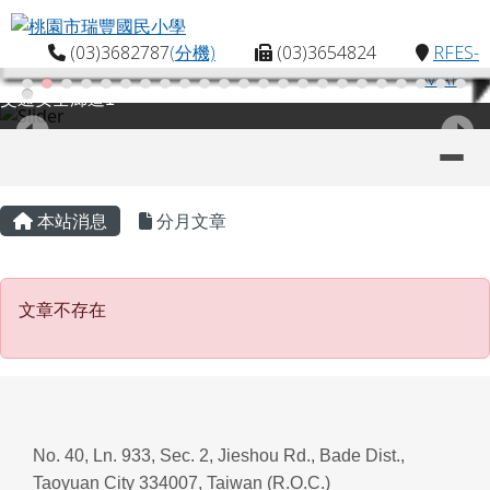
桃園市瑞豐國民小學
跳至主內容區
(03)3682787
(分機)
(03)3654824
RFES-
MAP
交通安全廊道1
導覽列
主內容區域
頁尾區域
本站消息
分月文章
文章不存在
文章不存在
No. 40, Ln. 933, Sec. 2, Jieshou Rd., Bade Dist.,
Taoyuan City 334007, Taiwan (R.O.C.)