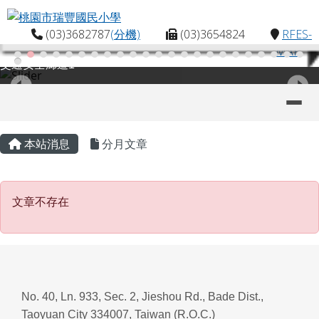
桃園市瑞豐國民小學
跳至主內容區
(03)3682787
(分機)
(03)3654824
RFES-
MAP
交通安全廊道1
導覽列
主內容區域
頁尾區域
本站消息
分月文章
文章不存在
文章不存在
No. 40, Ln. 933, Sec. 2, Jieshou Rd., Bade Dist.,
Taoyuan City 334007, Taiwan (R.O.C.)