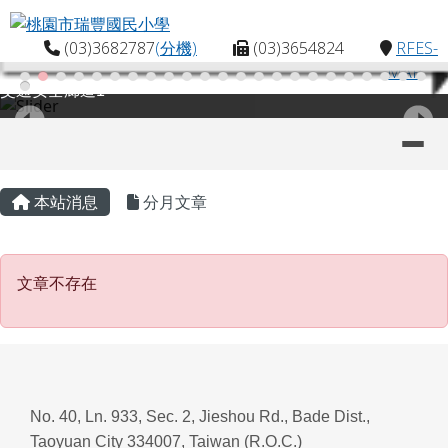
桃園市瑞豐國民小學
跳至主內容區
(03)3682787
(分機)
(03)3654824
RFES-
MAP
交通安全廊道1
導覽列
主內容區域
頁尾區域
本站消息
分月文章
文章不存在
文章不存在
No. 40, Ln. 933, Sec. 2, Jieshou Rd., Bade Dist.,
Taoyuan City 334007, Taiwan (R.O.C.)