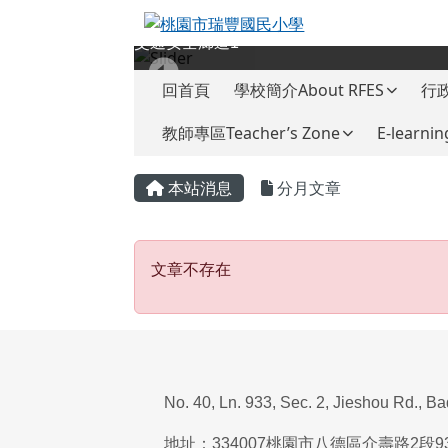
桃園市瑞豐國民小學
跳至主內容區
交通安全廊道1
導覽列
回首頁
學校簡介About RFES
行政
教師專區Teacher’s Zone
E-learnin
頁尾區域
主內容區域
本站消息
分月文章
文章不存在
文章不存在
No. 40, Ln. 933, Sec. 2, Jieshou Rd., B
地址：
334007
桃園市八德區介壽路
2
段
9