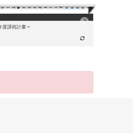
機)
(03)3654824
RFES-MAP
學年度課程計畫
重新取得佈景設定