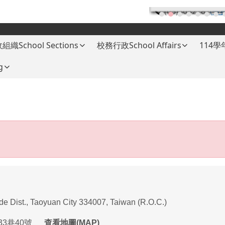
(03)3682787
(分
組織School Sections
校務行政School Affairs
114
g
ade Dist., Taoyuan City 334007, Taiwan (R.O.C.)
33
巷
40
號
查看地圖(MAP)