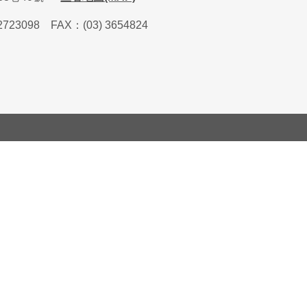
2723098
FAX
：
(03) 3654824