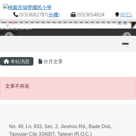
桃園市瑞豐國民小學
跳至主內容區
(03)3682787
(分機)
(03)3654824
RFES-
MAP
交通安全廊道1
導覽列
主內容區域
頁尾區域
本站消息
分月文章
文章不存在
文章不存在
No. 40, Ln. 933, Sec. 2, Jieshou Rd., Bade Dist.,
Taoyuan City 334007, Taiwan (R.O.C.)