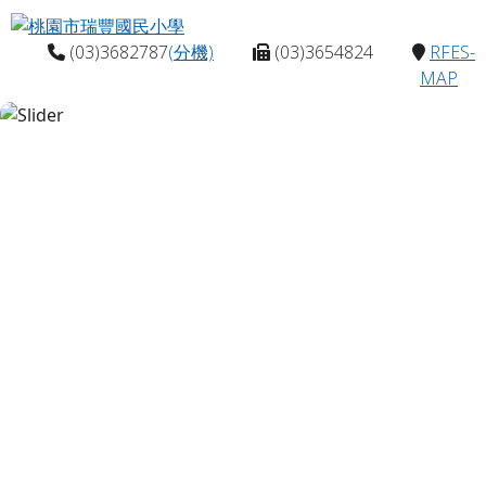
桃園市瑞豐國民小學
跳至主內容區
(03)3682787
(分機)
(03)3654824
RFES-
MAP
圖書館前庭