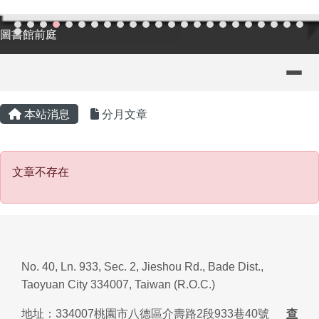
導覽列
主內容區域
頁尾區域
本站消息
分月文章
文章不存在
文章不存在
No. 40, Ln. 933, Sec. 2, Jieshou Rd., Bade Dist.,
Taoyuan City 334007, Taiwan (R.O.C.)
地址：
334007
桃園市八德區介壽路
2
段
933
巷
40
號
查
看地圖(MAP)