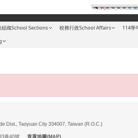
(03)3682787
(分
組織School Sections
校務行政School Affairs
114
g
ade Dist., Taoyuan City 334007, Taiwan (R.O.C.)
33
巷
40
號
查看地圖(MAP)