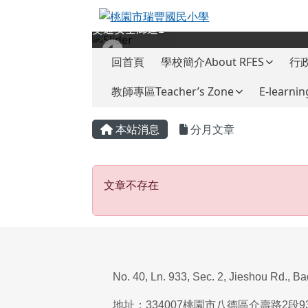
桃園市瑞豐國民小學
跳至主內容區
交通安全廊道1
導覽列
回首頁
學校簡介About RFES
行政
教師專區Teacher’s Zone
E-learnin
頁尾區域
主內容區域
本站消息
分月文章
文章不存在
文章不存在
No. 40, Ln. 933, Sec. 2, Jieshou Rd., B
地址：
334007
桃園市八德區介壽路
2
段
9