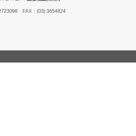
2723098
FAX
：
(03) 3654824