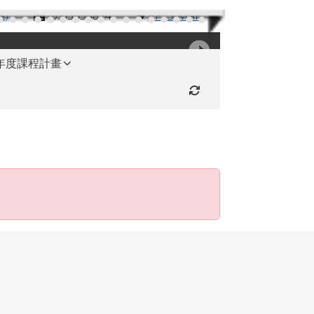
機)
(03)3654824
RFES-MAP
學年度課程計畫
重新取得佈景設定