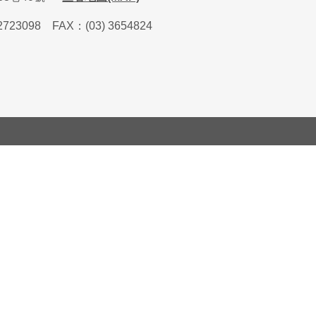
2723098
FAX
：
(03) 3654824