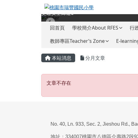
桃園市瑞豐國民小學
跳至主內容區
交通安全廊道1
導覽列
回首頁
學校簡介About RFES
行政
教師專區Teacher’s Zone
E-learnin
頁尾區域
主內容區域
本站消息
分月文章
文章不存在
文章不存在
No. 40, Ln. 933, Sec. 2, Jieshou Rd., B
地址：
334007
桃園市八德區介壽路
2
段
9