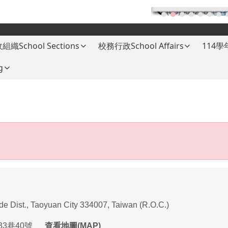
(03)3682787
(分
組織School Sections
校務行政School Affairs
114
g
ade Dist., Taoyuan City 334007, Taiwan (R.O.C.)
33
巷
40
號
查看地圖(MAP)