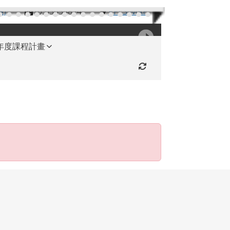
機)
(03)3654824
RFES-MAP
學年度課程計畫
重新取得佈景設定