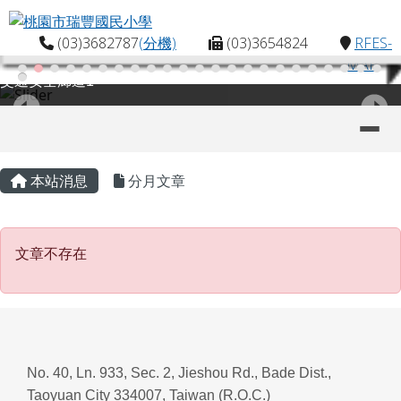
桃園市瑞豐國民小學
跳至主內容區
(03)3682787
(分機)
(03)3654824
RFES-
MAP
交通安全廊道1
導覽列
主內容區域
頁尾區域
本站消息
分月文章
文章不存在
文章不存在
No. 40, Ln. 933, Sec. 2, Jieshou Rd., Bade Dist.,
Taoyuan City 334007, Taiwan (R.O.C.)