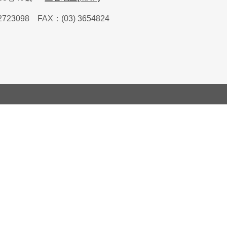
2723098
FAX
：
(03) 3654824