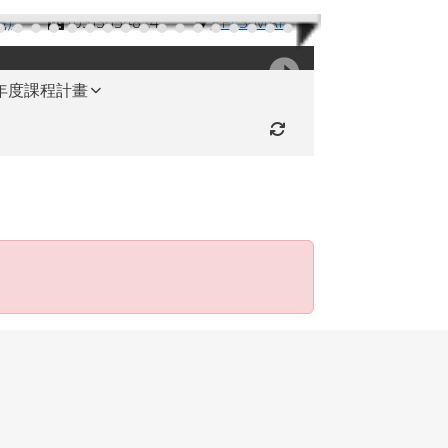
機)
(03)3654824
RFES-MAP
學年度課程計畫
重新取得佈景設定