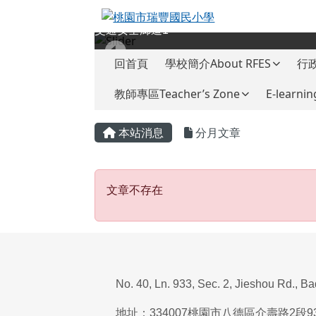
桃園市瑞豐國民小學
跳至主內容區
交通安全廊道1
導覽列
回首頁
學校簡介About RFES
行政
教師專區Teacher’s Zone
E-learnin
頁尾區域
主內容區域
本站消息
分月文章
文章不存在
文章不存在
No. 40, Ln. 933, Sec. 2, Jieshou Rd., B
地址：
334007
桃園市八德區介壽路
2
段
9