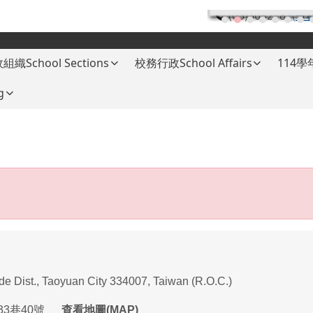
(03)3682787
(分
組織School Sections
校務行政School Affairs
114
g
ade Dist., Taoyuan City 334007, Taiwan (R.O.C.)
33
巷
40
號
查看地圖(MAP)