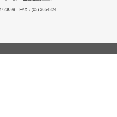
2723098
FAX
：
(03) 3654824