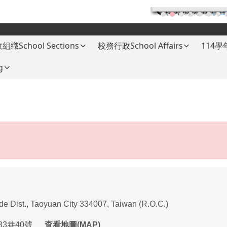
(03)3682787
(分
組織School Sections
校務行政School Affairs
114
g
ade Dist., Taoyuan City 334007, Taiwan (R.O.C.)
33
巷
40
號
查看地圖(MAP)