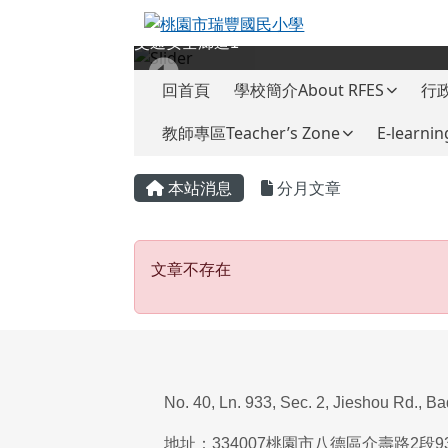
桃園市瑞豐國民小學
跳至主內容區
交通安全廊道1
導覽列
回首頁
學校簡介About RFES
行政
教師專區Teacher’s Zone
E-learnin
頁尾區域
主內容區域
本站消息
分月文章
文章不存在
文章不存在
No. 40, Ln. 933, Sec. 2, Jieshou Rd., B
地址：
334007
桃園市八德區介壽路
2
段
9