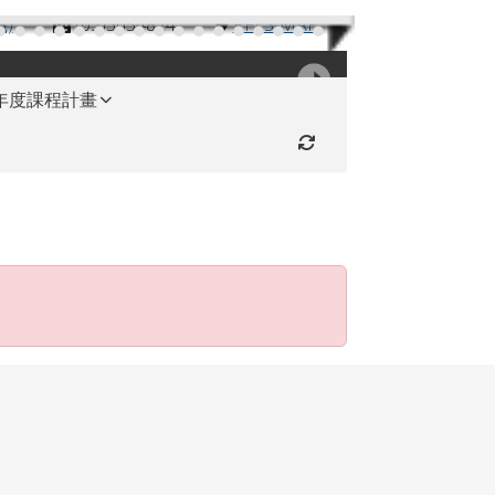
機)
(03)3654824
RFES-MAP
學年度課程計畫
重新取得佈景設定