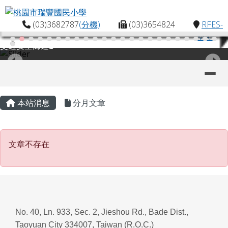
桃園市瑞豐國民小學
跳至主內容區
(03)3682787
(分機)
(03)3654824
RFES-
MAP
交通安全廊道1
導覽列
主內容區域
頁尾區域
本站消息
分月文章
文章不存在
文章不存在
No. 40, Ln. 933, Sec. 2, Jieshou Rd., Bade Dist.,
Taoyuan City 334007, Taiwan (R.O.C.)