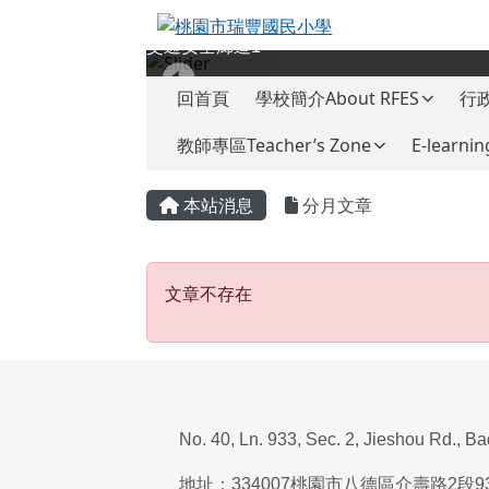
桃園市瑞豐國民小學
跳至主內容區
交通安全廊道1
導覽列
回首頁
學校簡介About RFES
行政
教師專區Teacher’s Zone
E-learnin
頁尾區域
主內容區域
本站消息
分月文章
文章不存在
文章不存在
No. 40, Ln. 933, Sec. 2, Jieshou Rd., B
地址：
334007
桃園市八德區介壽路
2
段
9