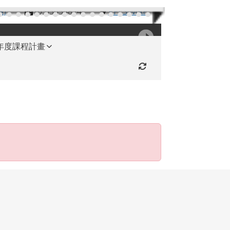
機)
(03)3654824
RFES-MAP
學年度課程計畫
重新取得佈景設定