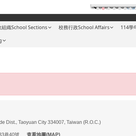
(03)3682787
(分
組織School Sections
校務行政School Affairs
114
g
ade Dist., Taoyuan City 334007, Taiwan (R.O.C.)
33
巷
40
號
查看地圖(MAP)