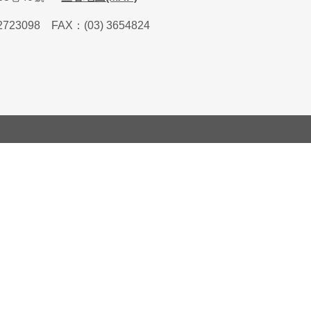
2723098
FAX
：
(03) 3654824