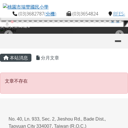
桃園市瑞豐國民小學
跳至主內容區
(03)3682787
(分機)
(03)3654824
RFES-
MAP
交通安全廊道1
導覽列
主內容區域
頁尾區域
本站消息
分月文章
文章不存在
文章不存在
No. 40, Ln. 933, Sec. 2, Jieshou Rd., Bade Dist.,
Taoyuan City 334007, Taiwan (R.O.C.)