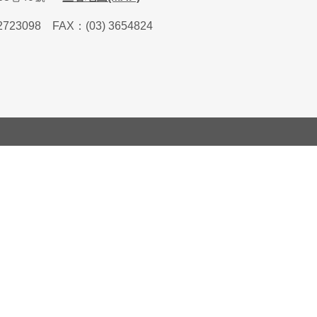
2723098
FAX
：
(03) 3654824