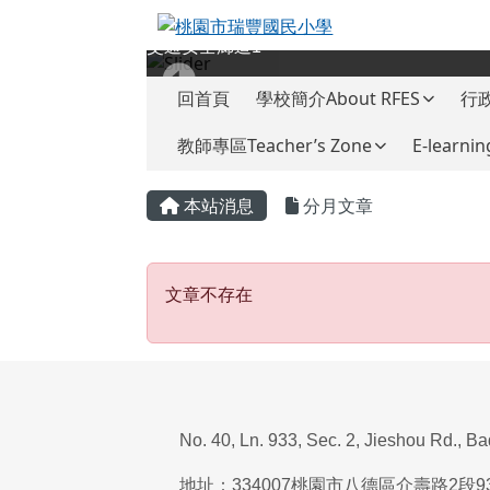
桃園市瑞豐國民小學
跳至主內容區
交通安全廊道1
導覽列
回首頁
學校簡介About RFES
行政
教師專區Teacher’s Zone
E-learnin
頁尾區域
主內容區域
本站消息
分月文章
文章不存在
文章不存在
No. 40, Ln. 933, Sec. 2, Jieshou Rd., B
地址：
334007
桃園市八德區介壽路
2
段
9