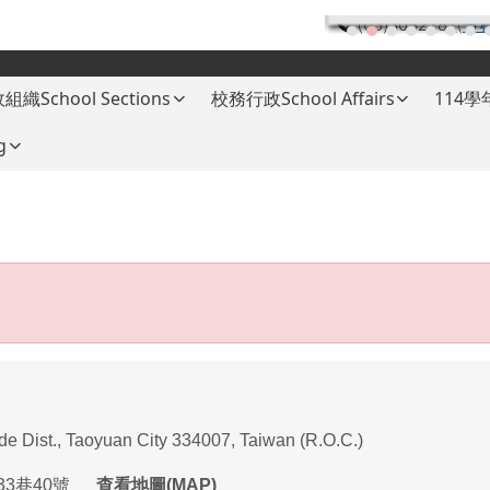
(03)3682787
(分
組織School Sections
校務行政School Affairs
114
g
ade Dist., Taoyuan City 334007, Taiwan (R.O.C.)
33
巷
40
號
查看地圖(MAP)