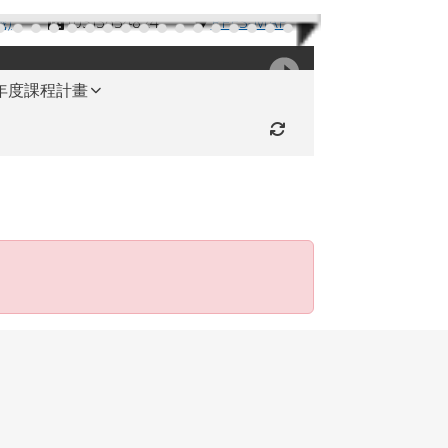
機)
(03)3654824
RFES-MAP
學年度課程計畫
重新取得佈景設定