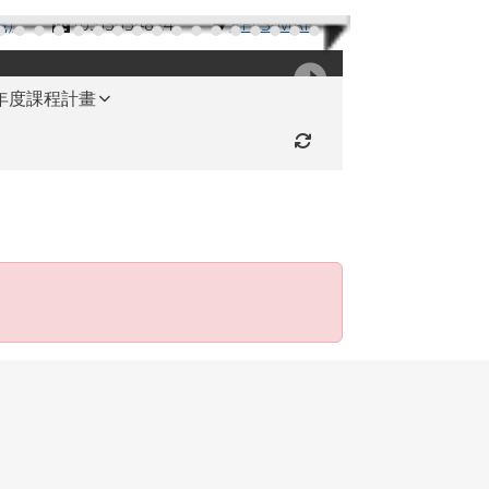
機)
(03)3654824
RFES-MAP
學年度課程計畫
重新取得佈景設定