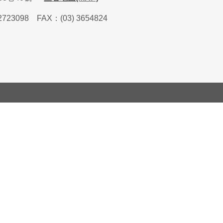
2723098
FAX
：
(03) 3654824