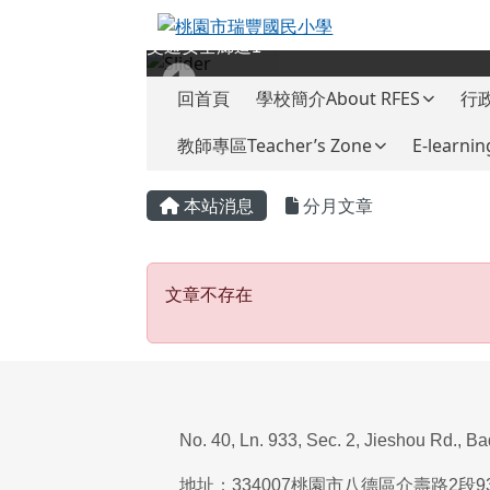
桃園市瑞豐國民小學
跳至主內容區
交通安全廊道1
導覽列
回首頁
學校簡介About RFES
行政
教師專區Teacher’s Zone
E-learnin
頁尾區域
主內容區域
本站消息
分月文章
文章不存在
文章不存在
No. 40, Ln. 933, Sec. 2, Jieshou Rd., B
地址：
334007
桃園市八德區介壽路
2
段
9