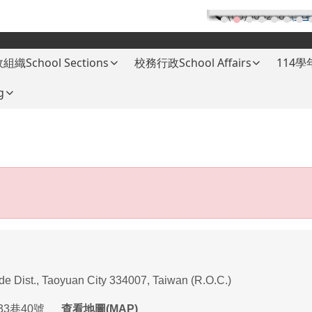
(03)3682787
(分
組織School Sections
校務行政School Affairs
114
g
ade Dist., Taoyuan City 334007, Taiwan (R.O.C.)
33
巷
40
號
查看地圖(MAP)