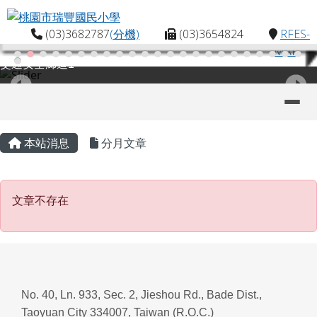
桃園市瑞豐國民小學
跳至主內容區
(03)3682787
(分機)
(03)3654824
RFES-
MAP
交通安全廊道1
導覽列
主內容區域
頁尾區域
本站消息
分月文章
文章不存在
文章不存在
No. 40, Ln. 933, Sec. 2, Jieshou Rd., Bade Dist.,
Taoyuan City 334007, Taiwan (R.O.C.)