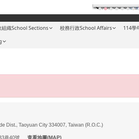
(03)3682787
(分
組織School Sections
校務行政School Affairs
114
g
ade Dist., Taoyuan City 334007, Taiwan (R.O.C.)
33
巷
40
號
查看地圖(MAP)