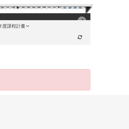
機)
(03)3654824
RFES-MAP
學年度課程計畫
重新取得佈景設定