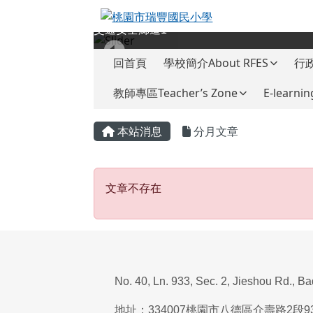
桃園市瑞豐國民小學
跳至主內容區
交通安全廊道1
導覽列
回首頁
學校簡介About RFES
行政
教師專區Teacher’s Zone
E-learnin
頁尾區域
主內容區域
本站消息
分月文章
文章不存在
文章不存在
No. 40, Ln. 933, Sec. 2, Jieshou Rd., B
地址：
334007
桃園市八德區介壽路
2
段
9