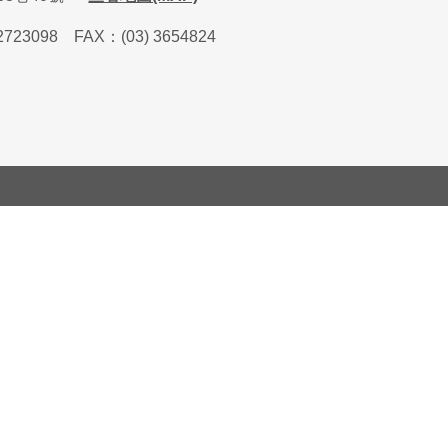
2723098
FAX
：
(03) 3654824