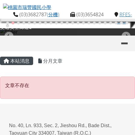
桃園市瑞豐國民小學
跳至主內容區
(03)3682787
(分機)
(03)3654824
RFES-
MAP
交通安全廊道1
導覽列
主內容區域
頁尾區域
本站消息
分月文章
文章不存在
文章不存在
No. 40, Ln. 933, Sec. 2, Jieshou Rd., Bade Dist.,
Taoyuan City 334007, Taiwan (R.O.C.)