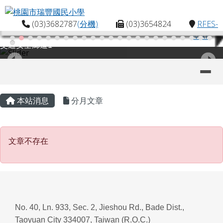
桃園市瑞豐國民小學
跳至主內容區
(03)3682787
(分機)
(03)3654824
RFES-
MAP
交通安全廊道1
導覽列
主內容區域
頁尾區域
本站消息
分月文章
文章不存在
文章不存在
No. 40, Ln. 933, Sec. 2, Jieshou Rd., Bade Dist.,
Taoyuan City 334007, Taiwan (R.O.C.)