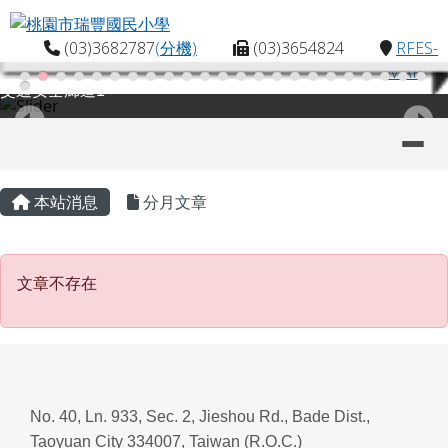
桃園市瑞豐國民小學
跳至主內容區
(03)3682787
(分機)
(03)3654824
RFES-
MAP
交通安全廊道1
導覽列
主內容區域
頁尾區域
本站消息
分月文章
文章不存在
文章不存在
No. 40, Ln. 933, Sec. 2, Jieshou Rd., Bade Dist.,
Taoyuan City 334007, Taiwan (R.O.C.)