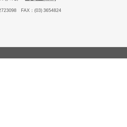
2723098
FAX
：
(03) 3654824