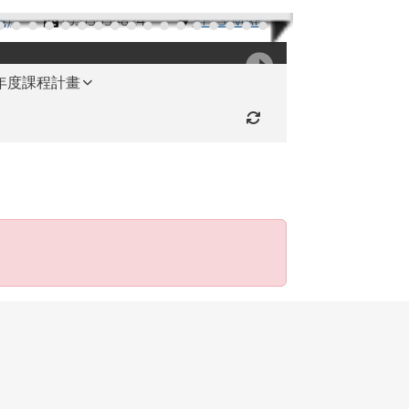
機)
(03)3654824
RFES-MAP
學年度課程計畫
重新取得佈景設定