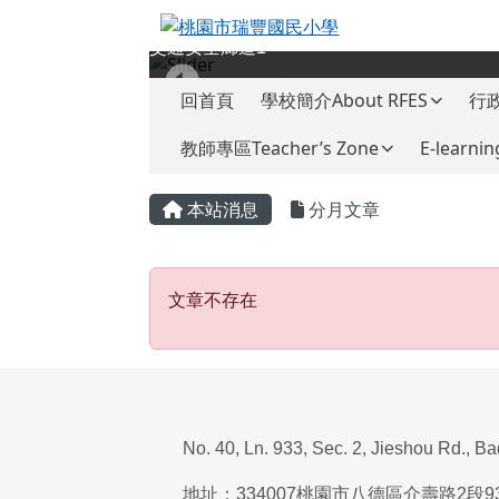
桃園市瑞豐國民小學
跳至主內容區
交通安全廊道1
導覽列
回首頁
學校簡介About RFES
行政
教師專區Teacher’s Zone
E-learnin
頁尾區域
主內容區域
本站消息
分月文章
文章不存在
文章不存在
No. 40, Ln. 933, Sec. 2, Jieshou Rd., B
地址：
334007
桃園市八德區介壽路
2
段
9