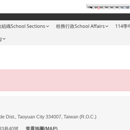
(03)3682787
(分
組織School Sections
校務行政School Affairs
114
g
ade Dist., Taoyuan City 334007, Taiwan (R.O.C.)
33
巷
40
號
查看地圖(MAP)