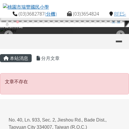
桃園市瑞豐國民小學
跳至主內容區
(03)3682787
(分機)
(03)3654824
RFES-
MAP
圖書館前庭
導覽列
主內容區域
頁尾區域
本站消息
分月文章
文章不存在
文章不存在
No. 40, Ln. 933, Sec. 2, Jieshou Rd., Bade Dist.,
Taoyuan City 334007, Taiwan (R.O.C.)